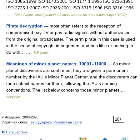
ISO 1085:1999 ISO 1173:2001 ISO 1174 1:1996 ISO 2236:1991
ISO 2725 1:2007 ISO 2936:2001 ISO 3315:1996 ISO 3316:1996
…
Стандарты Международной организации по стандартизации (ИСО)
Pirate decryption
— most often refers to the reception of
compromised pay TV or pay radio signals without authorization
from the original broadcaster. The term pirate in this case is used
in the sense of copyright infringement and has little or nothing to
do with… …
Wikipedia
Meanings of minor planet names: 10001–11000
— As minor
planet discoveries are confirmed, they are given a permanent
number by the IAU s Minor Planet Center, and the discoverers can
then submit names for them, following the IAU s naming
conventions. The list below concerns those minor planets …
Wikipedia
© Академик, 2000-2026
18+
Обратная связь:
Техподдержка
,
Реклама на сайте
👣 Путешествия